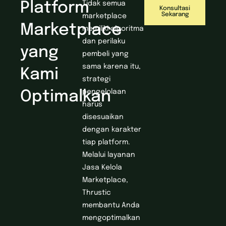
Platform
Tidak semua
Konsultasi
Sekarang
marketplace
Marketplace
memiliki algoritma
dan perilaku
yang
pembeli yang
sama karena itu,
Kami
strategi
pengelolaan
Optimalkan
harus
disesuaikan
dengan karakter
tiap platform.
Melalui layanan
Jasa Kelola
Marketplace,
Thrustic
membantu Anda
mengoptimalkan