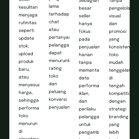
Sebagian
Tanpa
lama
kesulitan
besar
pengelolaan
terhadap
menjaga
seller
visual
chat
rutinitas
hanya
dan
atau
seperti
fokus
promosi
pertanyaan
update
pada
yang
pelanggan
stok,
penjualan
konsisten,
dapat
upload
harian
toko
menurunkan
produk
tanpa
mudah
rating
baru,
memantau
tenggelam
toko
atau
data
di
dan
menyesuaikan
performa,
tengah
peluang
harga,
iklan,
kompetitor
konversi
sehingga
dan
dengan
penjualan.
performa
perilaku
strategi
toko
pelanggan
branding
menurun
untuk
yang
di
pengambilan
lebih