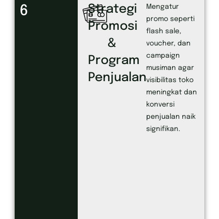
Strategi
6
Mengatur
promo seperti
Promosi
flash sale,
&
voucher, dan
campaign
Program
musiman agar
Penjualan
visibilitas toko
meningkat dan
konversi
penjualan naik
signifikan.