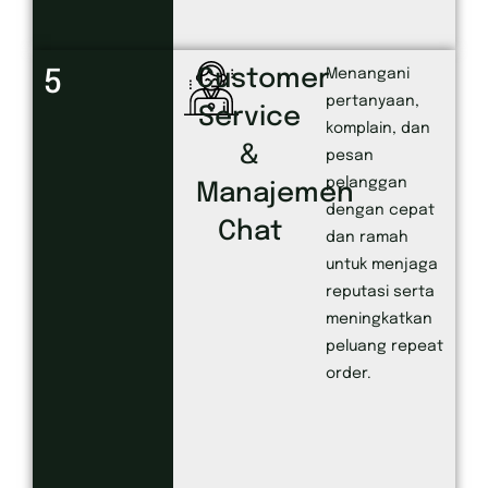
Customer
5
Menangani
pertanyaan,
Service
komplain, dan
&
pesan
pelanggan
Manajemen
dengan cepat
Chat
dan ramah
untuk menjaga
reputasi serta
meningkatkan
peluang repeat
order.