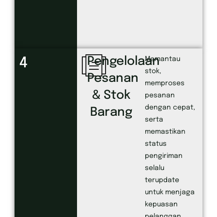
Pengelolaan
4
Memantau
stok,
Pesanan
memproses
& Stok
pesanan
dengan cepat,
Barang
serta
memastikan
status
pengiriman
selalu
terupdate
untuk menjaga
kepuasan
pelanggan.