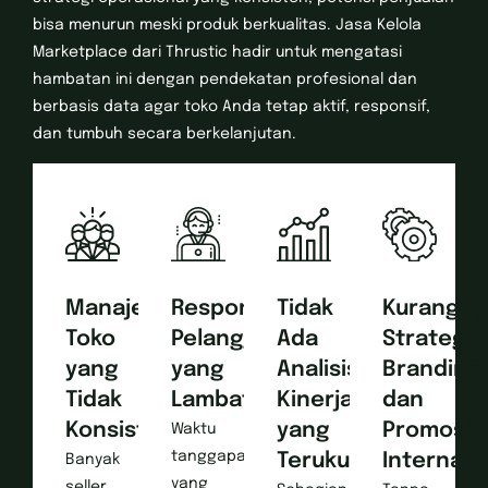
bisa menurun meski produk berkualitas. Jasa Kelola
Marketplace dari Thrustic hadir untuk mengatasi
hambatan ini dengan pendekatan profesional dan
berbasis data agar toko Anda tetap aktif, responsif,
dan tumbuh secara berkelanjutan.
Manajemen
Respons
Tidak
Kurangny
Toko
Pelanggan
Ada
Strategi
yang
yang
Analisis
Branding
Tidak
Lambat
Kinerja
dan
Konsisten
yang
Promosi
Waktu
tanggapan
Terukur
Internal
Banyak
yang
seller