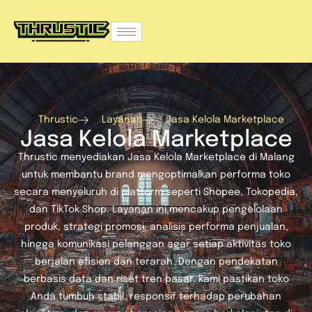
Thrustic
Layanan
Jasa Kelola Marketplace
Jasa Kelola Marketplace
Thrustic menyediakan Jasa Kelola Marketplace di Malang
untuk membantu brand mengoptimalkan performa toko
secara menyeluruh di platform seperti Shopee, Tokopedia,
dan TikTok Shop. Layanan ini mencakup pengelolaan
produk, strategi promosi, analisis performa penjualan,
hingga komunikasi pelanggan agar setiap aktivitas toko
berjalan efisien dan terarah. Dengan pendekatan
berbasis data dan riset tren pasar, kami pastikan toko
Anda tumbuh stabil, responsif terhadap perubahan