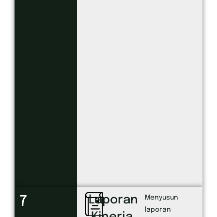
Laporan
7
Menyusun
laporan