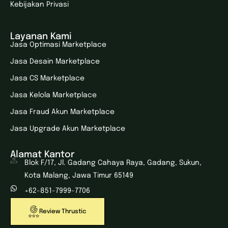
Kebijakan Privasi
Layanan Kami
Jasa Optimasi Marketplace
Jasa Desain Marketplace
Jasa CS Marketplace
Jasa Kelola Marketplace
Jasa Fraud Akun Marketplace
Jasa Upgrade Akun Marketplace
Alamat Kantor
Blok F/17, Jl. Gadang Cahaya Raya, Gadang, Sukun,
Kota Malang, Jawa Timur 65149
+62-851-7999-7706
Review Thrustic