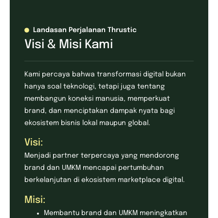
Landasan Perjalanan Thrustic
Visi & Misi Kami
Kami percaya bahwa transformasi digital bukan
hanya soal teknologi, tetapi juga tentang
membangun koneksi manusia, memperkuat
brand, dan menciptakan dampak nyata bagi
ekosistem bisnis lokal maupun global.
Visi:
Menjadi partner terpercaya yang mendorong
brand dan UMKM mencapai pertumbuhan
berkelanjutan di ekosistem marketplace digital.
Misi:
Membantu brand dan UMKM meningkatkan