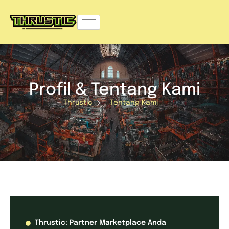
Profil & Tentang Kami
Thrustic
Tentang Kami
Thrustic: Partner Marketplace Anda