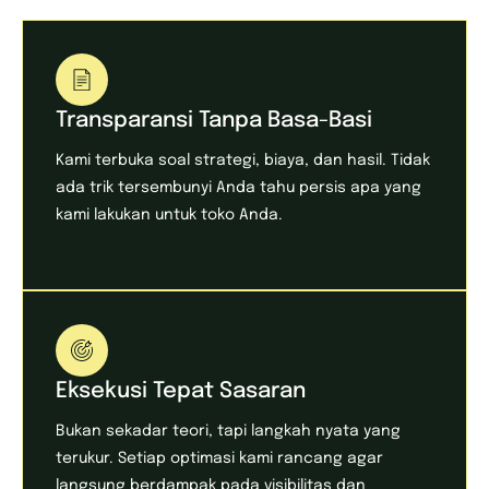
Transparansi Tanpa Basa-Basi
Kami terbuka soal strategi, biaya, dan hasil. Tidak
ada trik tersembunyi Anda tahu persis apa yang
kami lakukan untuk toko Anda.
Eksekusi Tepat Sasaran
Bukan sekadar teori, tapi langkah nyata yang
terukur. Setiap optimasi kami rancang agar
langsung berdampak pada visibilitas dan