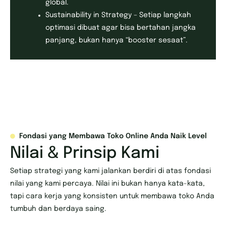
global.
Sustainability in Strategy – Setiap langkah
optimasi dibuat agar bisa bertahan jangka
panjang, bukan hanya “booster sesaat”.
Fondasi yang Membawa Toko Online Anda Naik Level
Nilai & Prinsip Kami
Setiap strategi yang kami jalankan berdiri di atas fondasi
nilai yang kami percaya. Nilai ini bukan hanya kata-kata,
tapi cara kerja yang konsisten untuk membawa toko Anda
tumbuh dan berdaya saing.